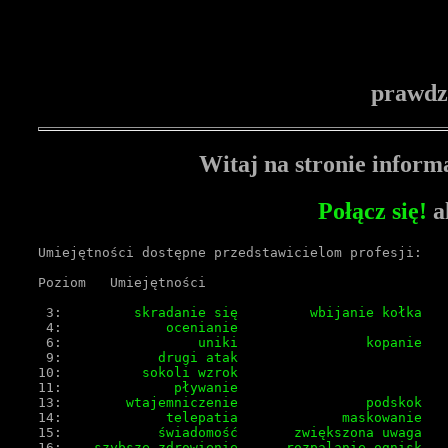
prawdz
Witaj na stronie inform
Połącz się!
a
Umiejętności dostępne przedstawicielom profesji:
Poziom   Umiejętności
 3:
         skradanie się
        wbijanie kołka
 4:
             ocenianie
 6:
                 uniki
               kopanie
 9:
            drugi atak
10:
          sokoli wzrok
11:
              pływanie
13:
        wtajemniczenie
               podskok
14:
             telepatia
            maskowanie
15:
            świadomość
      zwiększona uwaga
16:
    szybsze zdrowienie
     rozpalanie ognisk