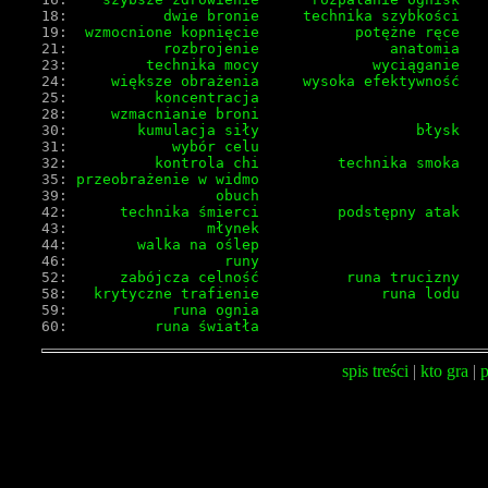
18:
           dwie bronie
    technika szybkości
19:
  wzmocnione kopnięcie
          potężne ręce
21:
           rozbrojenie
              anatomia
23:
         technika mocy
            wyciąganie
24:
     większe obrażenia
    wysoka efektywność
25:
          koncentracja
28:
     wzmacnianie broni
30:
        kumulacja siły
                 błysk
31:
            wybór celu
32:
          kontrola chi
        technika smoka
35:
 przeobrażenie w widmo
39:
                 obuch
42:
      technika śmierci
        podstępny atak
43:
                młynek
44:
        walka na oślep
46:
                  runy
52:
      zabójcza celność
         runa trucizny
58:
   krytyczne trafienie
             runa lodu
59:
            runa ognia
60:
          runa światła
spis treści
|
kto gra
|