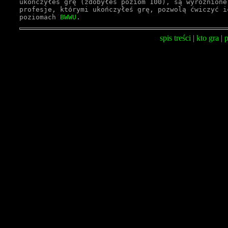
ukończyłeś grę (zdobyłeś poziom 100), są wyróżnione
profesje, którymi ukończyłeś grę, pozwolą ćwiczyć i
poziomach 
BWWU
.
spis treści
|
kto gra
|