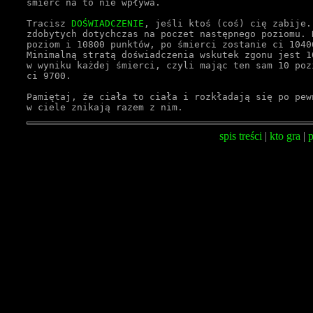
śmierć na to nie wpływa.
Tracisz 
DOŚWIADCZENIE
, jeśli ktoś (coś) cię zabije.
zdobytych dotychczas na poczet następnego poziomu. 
poziom i 10800 punktów, po śmierci zostanie ci 1040
Minimalną stratą doświadczenia wskutek zgonu jest 1
w wyniku każdej śmierci, czyli mając ten sam 10 poz
ci 9700.
Pamiętaj, że ciała to ciała i rozkładają się po pew
w ciele znikają razem z nim.
spis treści
|
kto gra
|