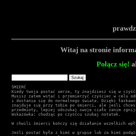
prawdz
Witaj na stronie inform
Połącz się!
a
ŚMIERĆ
Kiedy twoja postać umrze, ty znajdziesz się w czyść
Musisz zatem wstać i przemierzyć czyściec w celu od
i dostania się do normalnego świata. Dzięki łaskawo
znajduje się przy tobie po śmierci, ale jeśli chces
przedmioty, lepiej odszukaj swoje ciało zanim zgnij
Wskazówka: chodząc po czyśćcu szukaj notatek.
W chwili śmierci kończy się działanie wszelkich wpł
Jeśli postać była z kimś w grupie lub za kimś podąż